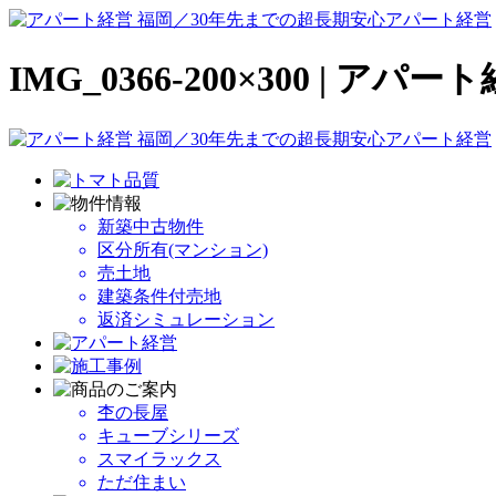
IMG_0366-200×300 |
新築中古物件
区分所有(マンション)
売土地
建築条件付売地
返済シミュレーション
杢の長屋
キューブシリーズ
スマイラックス
ただ住まい