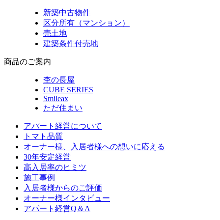
新築中古物件
区分所有（マンション）
売土地
建築条件付売地
商品のご案内
杢の長屋
CUBE SERIES
Smileax
ただ住まい
アパート経営について
トマト品質
オーナー様、入居者様への想いに応える
30年安定経営
高入居率のヒミツ
施工事例
入居者様からのご評価
オーナー様インタビュー
アパート経営Q＆A