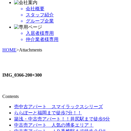
会社概要
スタッフ紹介
グループ企業
入居者様専用
仲介業者様専用
HOME
>Attachments
IMG_0366-200×300
Contents
売中古アパート スマイラックスシリーズ
ららぽーと福岡まで徒歩7分！！
築浅・中古売アパート！！井尻駅まで徒歩9分
中古売アパート 人気の博多エリア！