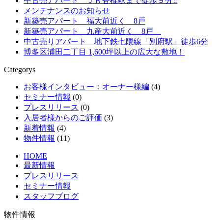
中古売アパート ＪＲ香椎駅まで徒歩９分‼
メンテナンスのお知らせ
新築売アパート 福大前近く 8戸
新築売アパート 九産大前近く 8戸
中古売りアパート 地下鉄七隈線「別府駅」徒歩6分
博多区浦田二丁目 1,600坪以上の広大な敷地！
Categorys
お客様インタビュー：オーナー様編
(4)
セミナー情報
(0)
プレスリリース
(0)
入居者様からのご評価
(3)
新着情報
(4)
物件情報
(11)
HOME
最新情報
プレスリリース
セミナー情報
スタッフブログ
物件情報