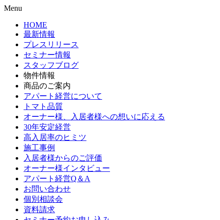
Menu
HOME
最新情報
プレスリリース
セミナー情報
スタッフブログ
物件情報
商品のご案内
アパート経営について
トマト品質
オーナー様、入居者様への想いに応える
30年安定経営
高入居率のヒミツ
施工事例
入居者様からのご評価
オーナー様インタビュー
アパート経営Q＆A
お問い合わせ
個別相談会
資料請求
セミナー予約お申し込み