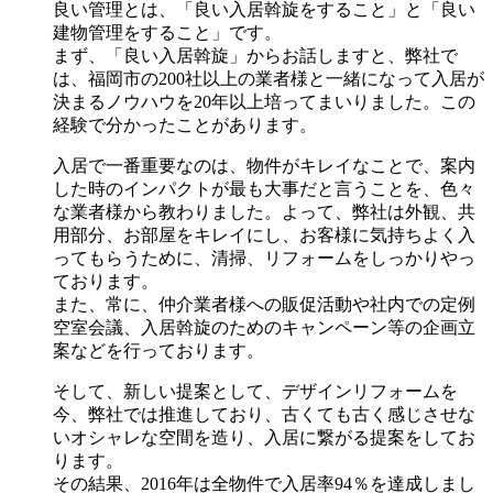
良い管理とは、「良い入居斡旋をすること」と「良い
建物管理をすること」です。
まず、「良い入居斡旋」からお話しますと、弊社で
は、福岡市の200社以上の業者様と一緒になって入居が
決まるノウハウを20年以上培ってまいりました。この
経験で分かったことがあります。
入居で一番重要なのは、物件がキレイなことで、案内
した時のインパクトが最も大事だと言うことを、色々
な業者様から教わりました。よって、弊社は外観、共
用部分、お部屋をキレイにし、お客様に気持ちよく入
ってもらうために、清掃、リフォームをしっかりやっ
ております。
また、常に、仲介業者様への販促活動や社内での定例
空室会議、入居斡旋のためのキャンペーン等の企画立
案などを行っております。
そして、新しい提案として、デザインリフォームを
今、弊社では推進しており、古くても古く感じさせな
いオシャレな空間を造り、入居に繋がる提案をしてお
ります。
その結果、2016年は全物件で入居率94％を達成しまし