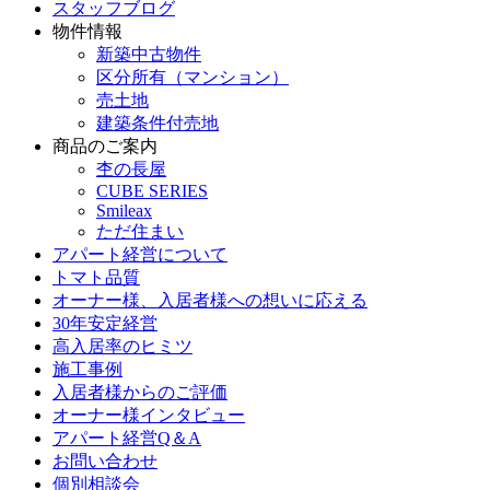
スタッフブログ
物件情報
新築中古物件
区分所有（マンション）
売土地
建築条件付売地
商品のご案内
杢の長屋
CUBE SERIES
Smileax
ただ住まい
アパート経営について
トマト品質
オーナー様、入居者様への想いに応える
30年安定経営
高入居率のヒミツ
施工事例
入居者様からのご評価
オーナー様インタビュー
アパート経営Q＆A
お問い合わせ
個別相談会