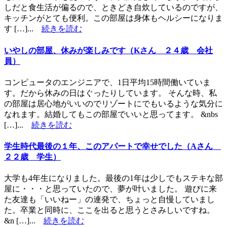
しだと食生活が偏るので、ときどき自炊しているのですが、
キッチンがとても便利。この部屋は身体もヘルシーになりま
す […]...
続きを読む
いやしの部屋、休みが楽しみです（Kさん ２４歳 会社
員）
コンピュータのエンジニアで、1日平均15時間働いていま
す。だから休みの日はぐったりしています。 そんな時、私
の部屋は居心地がいいのでリゾートにでもいるような気分に
なれます。結婚してもこの部屋でいいと思ってます。 &nbs
[…]...
続きを読む
学生時代最後の１年、このアパートで幸せでした（Aさん
２２歳 学生）
大学も4年生になりました。最後の1年は少しでもステキな部
屋に・・・と思っていたので、夢が叶いました。 遊びに来
た友達も「いいねー」の連発で、ちょっと自慢していまし
た。卒業と同時に、ここを出ると思うとさみしいですね。
&n […]...
続きを読む