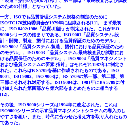
「製造・据付のための仕様」、第三部は「最終検査および試験
のための仕様」となっていた。
一方、ISOでも品質管理システム規格の制定のために
ISO/TC176技術委員会が1979年に組織される[11]。 まず最初
に、ISO 8402:1986「品質-用語」が制定された。これがISO
9000シリーズの始まりである。ISO 9001「品質システム-設
計・開発、製造、据付における品質保証のためのモデル」、
ISO 9002「品質システム-製造、据付における品質保証のため
のモデル」、ISO 9003「品質システム-最終検査及び試験にお
ける品質保証のためのモデル」、ISO 9004「品質マネジメント
および品質システムの要素-指針」はそれぞれ1987年に制定さ
れた。これらはB S5709を基に作成されたものである。ISO
9001、ISO 9002、ISO 9003は、BS 5709の第一部、第二部、第
三部にそれぞれ対応する。ISO 9004は、1981年にBS 5709に付
け加えられた第四部から第六部をまとめたものに相当する
[12]。
その後、ISO 9000シリーズは1994年に改定された。これは
ISO9000シリーズの示す品質マネジメントシステムの導入のし
やすさを狙い、また、時代に合わせた考え方を取り入れたもの
であった。