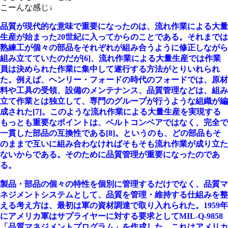
こーんな感じ↓
品質が現代的な意味で重要になったのは、流れ作業による大量
生産が始まった20世紀に入ってからのことである。それまでは
熟練工が個々の部品をそれぞれが組み合うように修正しながら
組み立てていたのだが[6]、流れ作業による大量生産では作業
員は決められた作業に集中して遂行する方法がとりいれられ
た。例えば、ヘンリー・フォードの時代のフォードでは、原材
料や工具の受領、設備のメンテナンス、品質管理などは、組み
立て作業とは独立して、専門のグループが行うような組織が編
成された[7]。このような流れ作業による大量生産を実現する
もっとも重要なポイントは、ベルトコンベアではなく、完全で
一貫した部品の互換性である[8]。というのも、どの部品もそ
のままで互いに組み合わなければそもそも流れ作業が成り立た
ないからである。そのために品質管理が重要になったのであ
る。
製品・部品の個々の特性を個別に管理するだけでなく、品質マ
ネジメントシステムとして、品質を管理・維持する仕組みを整
える考え方は、最初は軍の資材調達で取り入れられた。1959年
にアメリカ軍はサプライヤーに対する要求としてMIL-Q-9858
「品質マネジメントプログラム」を作成した。これはアメリカ