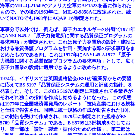
海軍のMIL-Q-21549やアメリカ空軍のAF1523を基に作られた
もので、その後の1963年に、MIL-Q-9858Aに改定された。続
いてNATOでも1968年にAQAP-1が制定された。
軍事分野以外では、例えば、原子力エネルギーの分野で1971年
にANSI N45.2 「原子力発電所に関する品質保証プログラムの
要求事項」が制定された。これは原子力発電所の設計・建設に
おける品質保証プログラムを計画・実施する際の要求事項をま
とめたものである[9]。これは1977年にANSI 45.2-1977 「原子
力機器に関する品質保証プログラムの要求事項」として、広く
原子力産業の設備に適用できるように改められた。
1974年、イギリスでは英国規格協会(BSI)が産業界からの要望
に応えてBS 5197「品質保証システムの運用と評価の指針」を
発表した。そして、このBS 5197の制定に刺激されて各業界が
それぞれ独自の指針を作成し始めるようになった。 この状態
は1977年に全国経済開発局のレポート「技術産業における規格
と仕様で報告され、同時に統一規格の作成が勧告された[10]。
この勧告を受けて作成され、1979年に制定された規格がBS
5709「品質システム」である。B S5709は3部構成をなしてお
り、第一部は「設計・製造・据付のための仕様」、第二部は