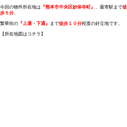
今回の物件所在地は
『熊本市中央区妙体寺町』
、最寄駅まで
徒
歩５分
、
繁華街の
『上通・下通』
まで
徒歩１０分
程度の好立地です。
【所在地図はコチラ】