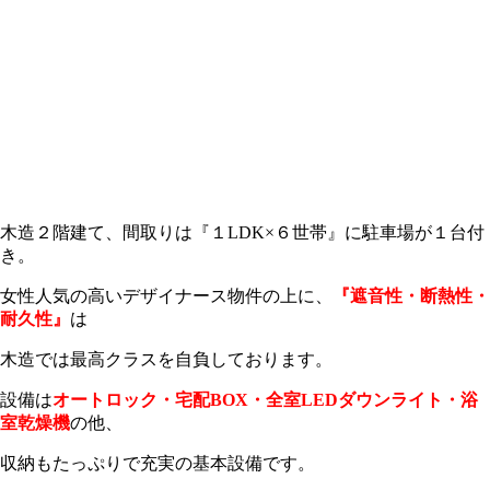
木造２階建て、間取りは『１LDK×６世帯』に駐車場が１台付
き。
女性人気の高いデザイナース物件の上に、
『遮音性・断熱性・
耐久性』
は
木造では最高クラスを自負しております。
設備は
オートロック・宅配BOX・全室LEDダウンライト・浴
室
乾燥機
の他、
収納もたっぷりで充実の基本設備です。