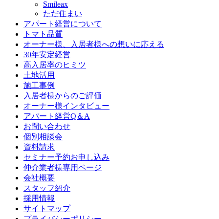
Smileax
ただ住まい
アパート経営について
トマト品質
オーナー様、入居者様への想いに応える
30年安定経営
高入居率のヒミツ
土地活用
施工事例
入居者様からのご評価
オーナー様インタビュー
アパート経営Q＆A
お問い合わせ
個別相談会
資料請求
セミナー予約お申し込み
仲介業者様専用ページ
会社概要
スタッフ紹介
採用情報
サイトマップ
プライバシーポリシー