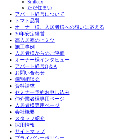
Smileax
ただ住まい
アパート経営について
トマト品質
オーナー様、入居者様への想いに応える
30年安定経営
高入居率のヒミツ
施工事例
入居者様からのご評価
オーナー様インタビュー
アパート経営Q＆A
お問い合わせ
個別相談会
資料請求
セミナー予約お申し込み
仲介業者様専用ページ
入居者様専用ページ
会社概要
スタッフ紹介
採用情報
サイトマップ
プライバシーポリシー